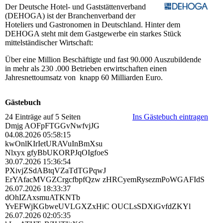
Der Deutsche Hotel- und Gaststättenverband
(DEHOGA) ist der Branchenverband der
Hoteliers und Gastronomen in Deutschland. Hinter dem
DEHOGA steht mit dem Gastgewerbe ein starkes Stück
mittelständischer Wirtschaft:
Über eine Million Beschäftigte und fast 90.000 Auszubildende
in mehr als 230 .000 Betrieben erwirtschaften einen
Jahresnettoumsatz von knapp 60 Milliarden Euro.
Gästebuch
24 Einträge auf 5 Seiten
Ins Gästebuch eintragen
Dmjg AOFpFTGGvNwfvjJG
04.08.2026
05:58:15
kwOnlKIrIetURAVuInBmXsu
Nlxyx gfyBbUKORPJqOIgfoeS
30.07.2026
15:36:54
PXivjZSdABtqVZaTdTGPqwJ
ErYAfacMVGZCrgcfbpfQzw zHRCyemRysezmPoWGAFIdS
26.07.2026
18:33:37
dOhIZAxsmuATKNTb
YvEFWjKGbweUVLGXZxHiC OUCLsSDXiGvfdZKYl
26.07.2026
02:05:35