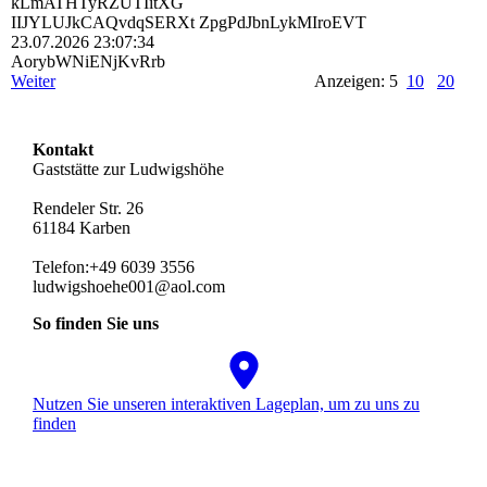
kLmATHTyRZUTIitXG
IIJYLUJkCAQvdqSERXt ZpgPdJbnLykMIroEVT
23.07.2026
23:07:34
AorybWNiENjKvRrb
Weiter
Anzeigen: 5
10
20
Kontakt
Gaststätte zur Ludwigshöhe
Rendeler Str. 26
61184 Karben
Telefon:+49 6039 3556
ludwigshoehe001@aol.com
So finden Sie uns
Nutzen Sie unseren interaktiven La­ge­plan, um zu uns zu
finden