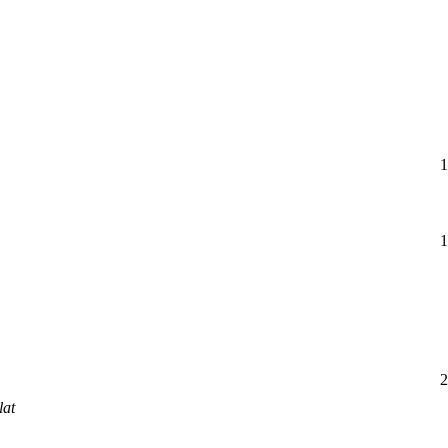
1
1
2
lat