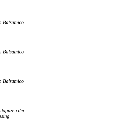
em Balsamico
em Balsamico
em Balsamico
aldpilzen der
ssing