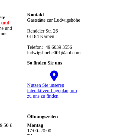
Kontakt
ere
Gaststätte zur Ludwigshöhe
g und
che und
Rendeler Str. 26
 uns
61184 Karben
Telefon:+49 6039 3556
ludwigshoehe001@aol.com
So finden Sie uns
Nutzen Sie unseren
interaktiven La­ge­plan, um
zu uns zu finden
Öffnungszeiten
9,50 €
Montag
17
:
00
–
20
:
00